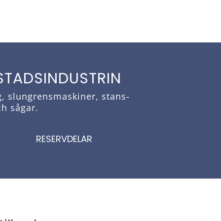
STADSINDUSTRIN
g, slungrensmaskiner, stans-
ch sågar.
RESERVDELAR