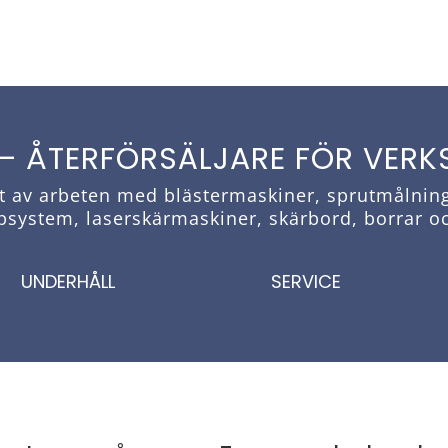
 – ÅTERFÖRSÄLJARE FÖR VERK
et av arbeten med blästermaskiner, sprutmålnin
psystem, laserskärmaskiner, skärbord, borrar o
UNDERHÅLL
SERVICE