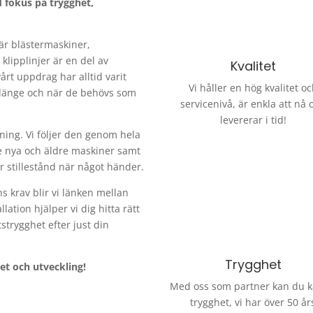
d fokus på trygghet,
 där blästermaskiner,
lipplinjer är en del av
Kvalitet
årt uppdrag har alltid varit
Vi håller en hög kvalitet o
, länge och när de behövs som
servicenivå, är enkla att nå 
levererar i tid!
tning. Vi följer den genom hela
de nya och äldre maskiner samt
r stillestånd när något händer.
 krav blir vi länken mellan
lation hjälper vi dig hitta rätt
strygghet efter just din
Trygghet
het och utveckling!
Med oss som partner kan du 
trygghet, vi har över 50 år