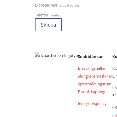
E-postadress
Telefon
Skicka
Snabblänkar
Ko
Blästringshallar
Ri
Slungrensmaskiner
Or
Sprutmålningsrum
Lö
Borr & kapning
51
Integritetspolicy
03
in