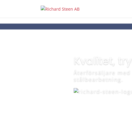
Kvalitet, t
Återförsäljare med
stålbearbetning.
Om företaget