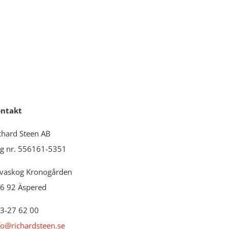
ntakt
chard Steen AB
g nr. 556161-5351
vaskog Kronogården
6 92 Äspered
3-27 62 00
fo@richardsteen.se