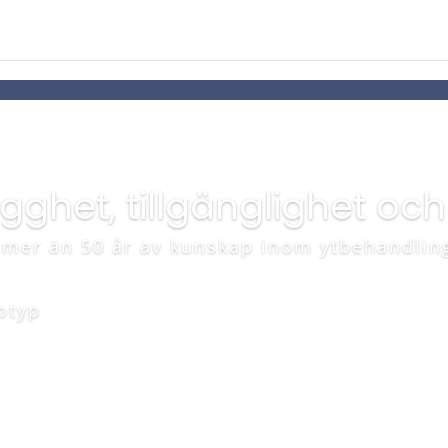
rygghet, tillgänglighet oc
 mer än 50 år av kunskap inom ytbehandlin