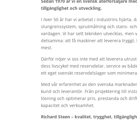
Sedan 1970 är vi en svensk återförsäljare me
tillgänglighet och utveckling.
I över 50 år har vi arbetat i industrins hjärta,
slungrenssystem, sprutmålning och stans- och k
vardagen. Vi har sett tekniken utvecklas, men v
detsamma: att få maskiner att leverera tryggt
mest.
Därför nöjer vi oss inte med att leverera utrus
dess livscykel med reservdelar, service av bå
ett eget svenskt reservdelslager som minimera
Med vår erfarenhet av den svenska marknadens
kund och leverantör. Från projektering till instal
lösning och optimerar pris, prestanda och drift
kapacitet och verksamhet.
Richard Steen – kvalitet, trygghet, tillgänglig